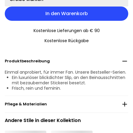
In den Warenkorb
Kostenlose Lieferungen ab € 90
Kostenlose Rückgabe
Produktbeschreibung
Einmal anprobiert, für immer Fan. Unsere Bestseller-Serien.
Ein luxuriöser blickdichter Slip, an den Beinausschnitten
mit bezaubernder Stickerei besetzt.
Frisch, rein und feminin.
Pflege & Materialien
Nicht bleichen
Andere Stile in dieser Kollektion
Keine professionelle Reinigung
Nicht im Wäschetrockner trocknen