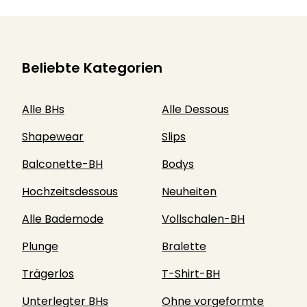
Beliebte Kategorien
Alle BHs
Alle Dessous
Shapewear
Slips
Balconette-BH
Bodys
Hochzeitsdessous
Neuheiten
Alle Bademode
Vollschalen-BH
Plunge
Bralette
Trägerlos
T-Shirt-BH
Unterlegter BHs
Ohne vorgeformte