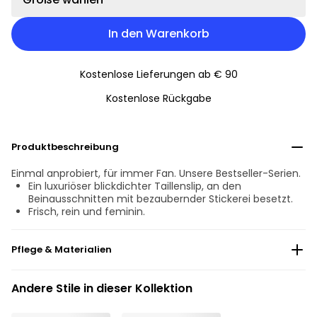
In den Warenkorb
Kostenlose Lieferungen ab € 90
Kostenlose Rückgabe
Produktbeschreibung
Einmal anprobiert, für immer Fan. Unsere Bestseller-Serien.
Ein luxuriöser blickdichter Taillenslip, an den
Beinausschnitten mit bezaubernder Stickerei besetzt.
Frisch, rein und feminin.
Pflege & Materialien
Nicht bleichen
Andere Stile in dieser Kollektion
Keine professionelle Reinigung
Nicht im Wäschetrockner trocknen