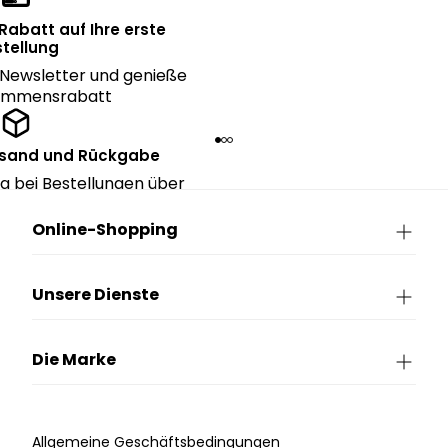
 Rabatt auf Ihre erste
tellung
Newsletter und genieße
kommensrabatt
rsand und Rückgabe
g bei Bestellungen über
90€.
Online-Shopping
Unsere Dienste
Die Marke
Allgemeine Geschäftsbedingungen