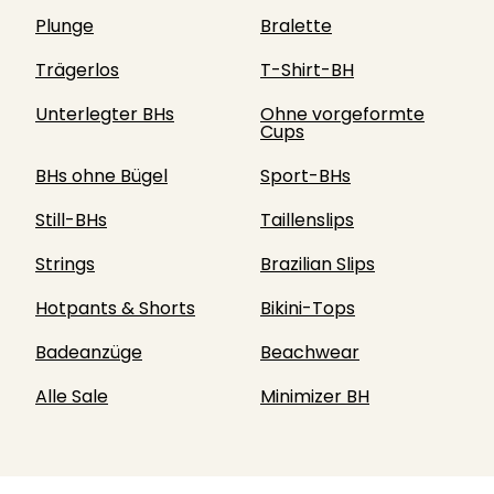
Plunge
Bralette
Trägerlos
T-Shirt-BH
Unterlegter BHs
Ohne vorgeformte
Cups
BHs ohne Bügel
Sport-BHs
Still-BHs
Taillenslips
Strings
Brazilian Slips
Hotpants & Shorts
Bikini-Tops
Badeanzüge
Beachwear
Alle Sale
Minimizer BH