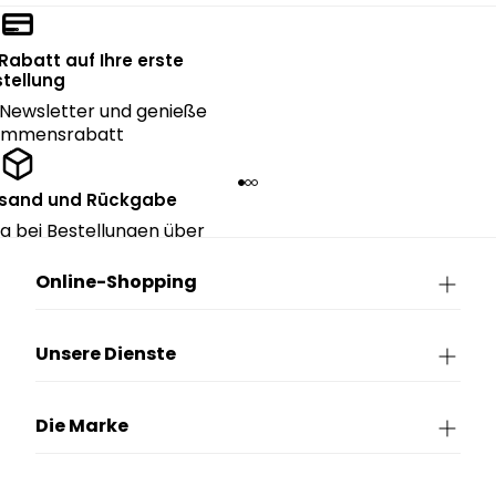
 Rabatt auf Ihre erste
tellung
Newsletter und genieße
kommensrabatt
rsand und Rückgabe
g bei Bestellungen über
90€.
Online-Shopping
Unsere Dienste
Die Marke