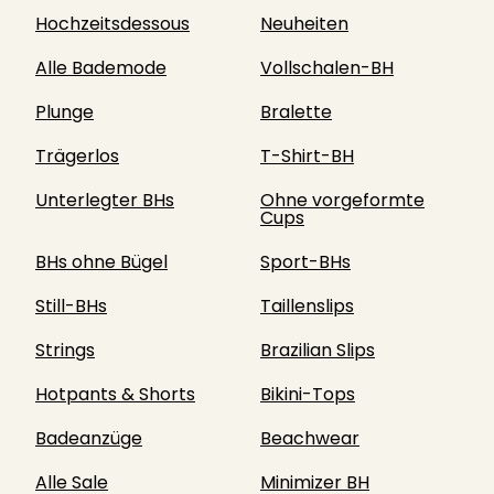
Hochzeitsdessous
Neuheiten
Alle Bademode
Vollschalen-BH
Plunge
Bralette
Trägerlos
T-Shirt-BH
Unterlegter BHs
Ohne vorgeformte
Cups
BHs ohne Bügel
Sport-BHs
Still-BHs
Taillenslips
Strings
Brazilian Slips
Hotpants & Shorts
Bikini-Tops
Badeanzüge
Beachwear
Alle Sale
Minimizer BH