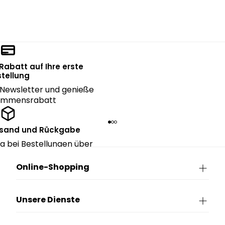
 Rabatt auf Ihre erste
tellung
Newsletter und genieße
kommensrabatt
rsand und Rückgabe
g bei Bestellungen über
90€.
Online-Shopping
Unsere Dienste