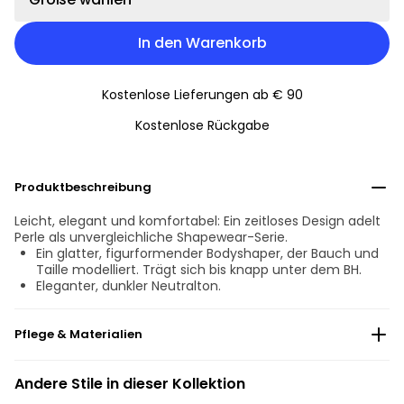
In den Warenkorb
Kostenlose Lieferungen ab € 90
Kostenlose Rückgabe
Produktbeschreibung
Leicht, elegant und komfortabel: Ein zeitloses Design adelt
Perle als unvergleichliche Shapewear-Serie.
Ein glatter, figurformender Bodyshaper, der Bauch und
Taille modelliert. Trägt sich bis knapp unter dem BH.
Eleganter, dunkler Neutralton.
Pflege & Materialien
Nicht bleichen
Andere Stile in dieser Kollektion
Keine professionelle Reinigung