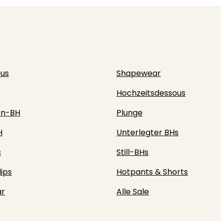
ous
Shapewear
Hochzeitsdessous
en-BH
Plunge
H
Unterlegter BHs
s
Still-BHs
lips
Hotpants & Shorts
r
Alle Sale