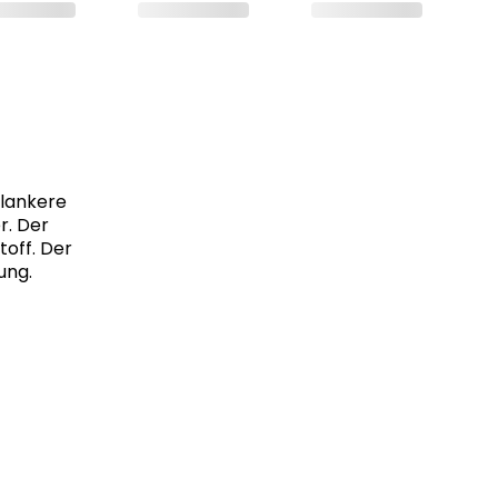
hlankere
r. Der
toff. Der
ung.