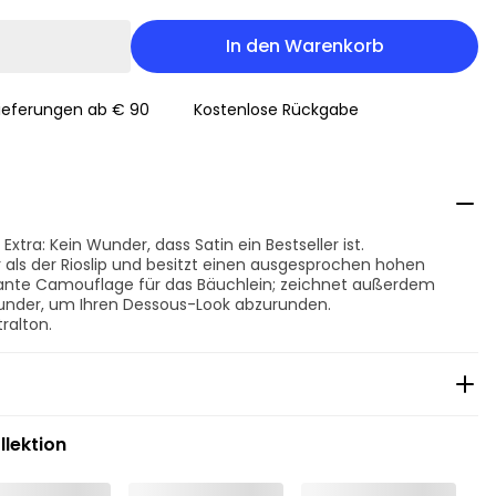
In den Warenkorb
Lieferungen ab € 90
Kostenlose Rückgabe
Extra: Kein Wunder, dass Satin ein Bestseller ist.
er als der Rioslip und besitzt einen ausgesprochen hohen
gante Camouflage für das Bäuchlein; zeichnet außerdem
rounder, um Ihren Dessous-Look abzurunden.
ralton.
llektion
nigung
r trocknen