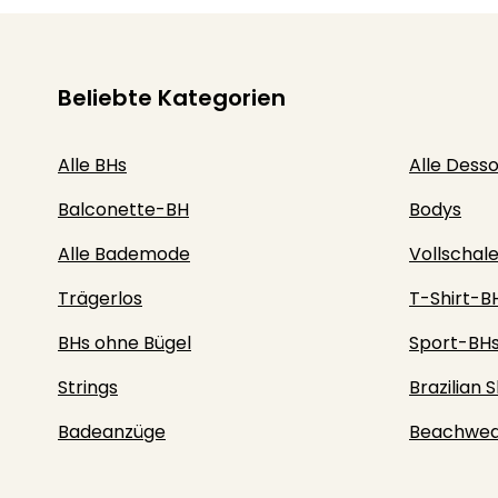
Beliebte Kategorien
Alle BHs
Alle Dess
Balconette-BH
Bodys
Alle Bademode
Vollschal
Trägerlos
T-Shirt-B
BHs ohne Bügel
Sport-BH
Strings
Brazilian S
Badeanzüge
Beachwea