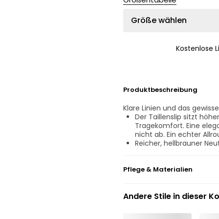
Größe wählen
Kostenlose 
Produktbeschreibung
Klare Linien und das gewisse 
Der Taillenslip sitzt höh
Tragekomfort. Eine ele
nicht ab. Ein echter All
Reicher, hellbrauner Neut
Pflege & Materialien
Nicht bleichen
Andere Stile in dieser Ko
Keine professionelle Rei
Nicht im Wäschetrockne