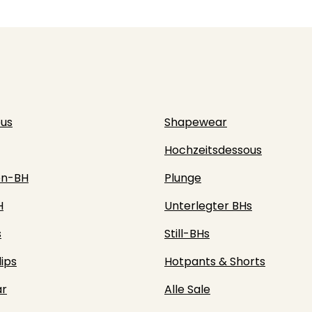
ous
Shapewear
Hochzeitsdessous
en-BH
Plunge
H
Unterlegter BHs
s
Still-BHs
lips
Hotpants & Shorts
r
Alle Sale