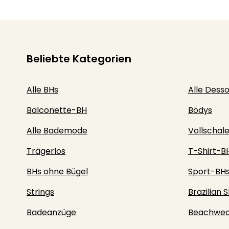
Beliebte Kategorien
Alle BHs
Alle Dess
Balconette-BH
Bodys
Alle Bademode
Vollschal
Trägerlos
T-Shirt-B
BHs ohne Bügel
Sport-BH
Strings
Brazilian S
Badeanzüge
Beachwea