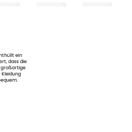
thüllt ein
rt, dass die
e großartige
r Kleidung
 bequem.