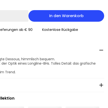
In den Warenkorb
Lieferungen ab € 90
Kostenlose Rückgabe
agte Dessous, himmlisch bequem.
der Optik eines Longline-BHs. Tolles Detail: das grafische
im Trend.
llektion
nigung
r trocknen