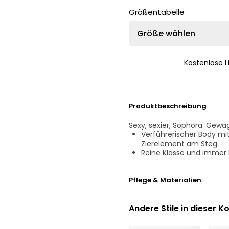
Größentabelle
Größe wählen
Kostenlose 
Produktbeschreibung
Sexy, sexier, Sophora. Gew
Verführerischer Body mit 
Zierelement am Steg.
Reine Klasse und immer 
Pflege & Materialien
Nicht bleichen
Andere Stile in dieser Ko
Keine professionelle Rei
Nicht im Wäschetrockne