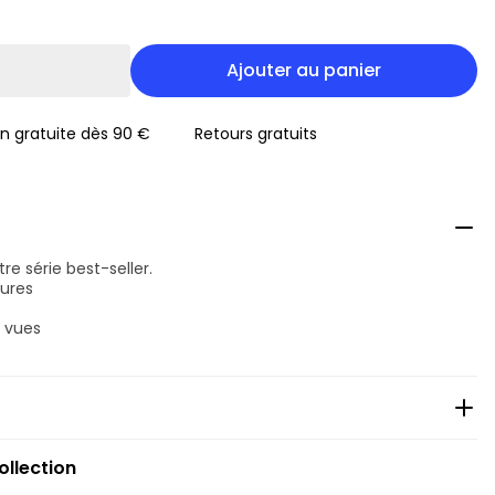
Ajouter au panier
on gratuite dès 90 €
Retours gratuits
tre série best-seller.
tures
e vues
ollection
clu