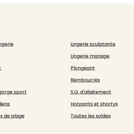
ingerie
Lingerie sculptante
Lingerie mariage
t
Plongeant
Rembourrés
gorge sport
S.G. d'allaitement
liens
Hotpants et shortys
s de plage
Toutes les soldes