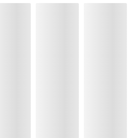
xclu
ré
%, Polyester:17%, Polyamide:60%