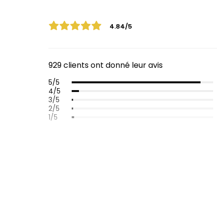
4.84/5
929 clients ont donné leur avis
5/5
4/5
3/5
2/5
1/5