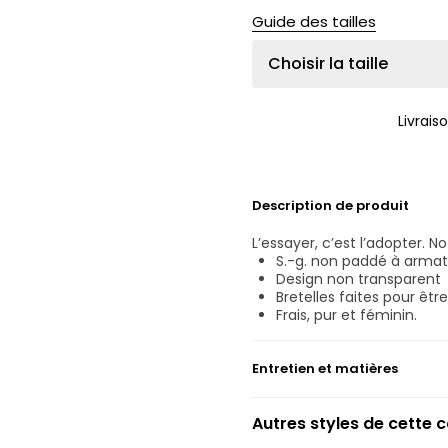
Guide des tailles
Choisir la taille
Livrais
Description de produit
L’essayer, c’est l’adopter. No
S.-g. non paddé à arma
Design non transparent
Bretelles faites pour êtr
Frais, pur et féminin.
Entretien et matières
Ne pas blanchir
Autres styles de cette c
Lavage professionnel ex