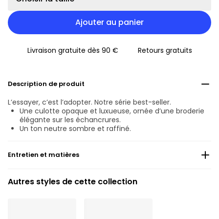
Ajouter au panier
Livraison gratuite dès 90 €
Retours gratuits
Description de produit
L’essayer, c’est l’adopter. Notre série best-seller.
Une culotte opaque et luxueuse, ornée d’une broderie
élégante sur les échancrures.
Un ton neutre sombre et raffiné.
Entretien et matières
Ne pas blanchir
Autres styles de cette collection
Lavage professionnel exclu
Séchage à la machine exclu
30 °C Programme normal
°
30