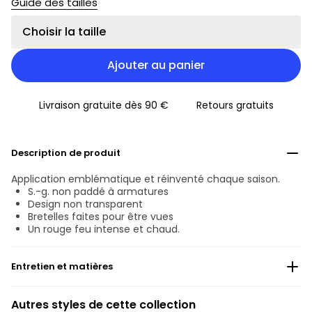
Guide des tailles
Choisir la taille
Ajouter au panier
Livraison gratuite dès 90 €
Retours gratuits
Description de produit
Application emblématique et réinventé chaque saison.
S.-g. non paddé à armatures
Design non transparent
Bretelles faites pour être vues
Un rouge feu intense et chaud.
Entretien et matières
Ne pas blanchir
Autres styles de cette collection
Lavage professionnel exclu