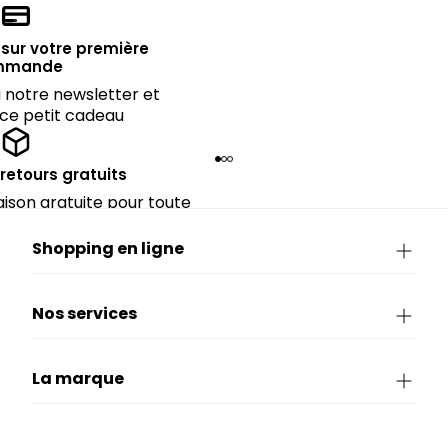
sur votre première
mmande
notre newsletter et
 ce petit cadeau
 retours gratuits
raison gratuite pour toute
périeure à 90€.
Shopping en ligne
Nos services
La marque