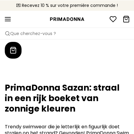
💌 Recevez 10 % sur votre première commande !
🚚 Livraison gratuite à partir de 90€
📦 Retours gratuits
Que cherchez-vous ?
PrimaDonna Sazan: straal
in een rijk boeket van
zonnige kleuren
Trendy swimwear die je letterlijk en figuurlijk doet
stralen op het strand? Gevonden! PrimaDonna Swim