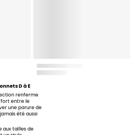
onnets D à E
llection renferme
fort entre le
uver une parure de
jamais été aussi
 aux tailles de