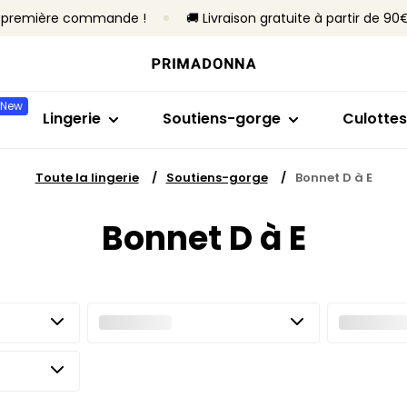
re première commande !
🚚 Livraison gratuite à partir de 90
Acheter par modèle
Acheter par taille
Acheter par collection
Acheter par ty
Acheter
Soutiens-gorge
Bonnet B à C
Primadonna
Sans armatures
Slips brés
New
Culottes
Bonnet D à E
Primadonna Twist
Avec armature
Culottes 
Lingerie
Soutiens-gorge
Culottes
Bodys
Bonnet F à H
Sport
Rembourrés
Hotpants
Lingerie sculptante
Bonnet I à M
Best-sellers
Non rembourré
Strings
Toute la lingerie
Soutiens-gorge
Bonnet D à E
Culottes
Toute la lingerie
Culottes
Bonnet D à E
Tous les 
Trouver ma taille
Tous les soutiens-gorge
Trouver ma taille