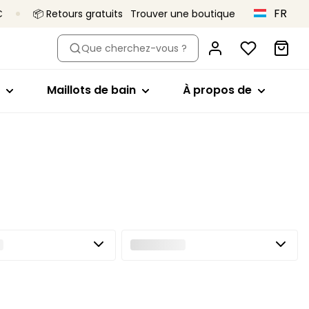
FR
€
📦 Retours gratuits
Trouver une boutique
pe
 par modèle
Acheter par modèle
Acheter par modèle
À propos de
Que cherchez-vous ?
iliens
Emboîtant
Hauts de bikini
Primadonna x
Vivian Hoorn
s
taille haute
Soutien-gorge minimiseur
Maillots 1 pièce
Maillots de bain
À propos de
C’est ça,
 et shortys
Plongeant
Bas de bikini
Primadonna
s
Balconnet
Tankini
Le projet Body
 sans coutures
Invisibles
Vêtements de plage
Love
 gainantes
Brassière
Une qualité qui
Tous les maillots de bain
dure
En forme de coeur
culottes
Collections
Bandeau
Sport