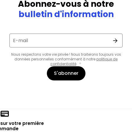
Abonnez-vous à notre
bulletin d'information
E-mail
Nous respectons votre vie privée ! Nous traiterons toujours vos
données personnelles conformément à notre
politique de
confidentialité
.
S'abonner
sur votre première
mmande