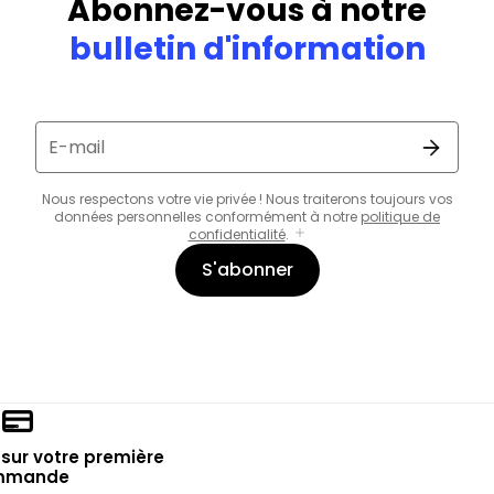
Abonnez-vous à notre
bulletin d'information
E-mail
Nous respectons votre vie privée ! Nous traiterons toujours vos
données personnelles conformément à notre
politique de
confidentialité
.
S'abonner
sur votre première
mmande