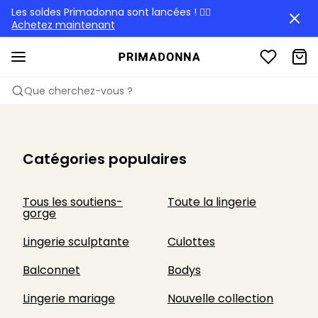
Les soldes Primadonna sont lancées ! 🏃‍♀️
Achetez maintenant
Que cherchez-vous ?
Catégories populaires
Tous les soutiens-
Toute la lingerie
gorge
Lingerie sculptante
Culottes
Balconnet
Bodys
Lingerie mariage
Nouvelle collection