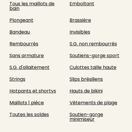
Tous les maillots de
Emboîtant
bain
Plongeant
Brassière
Bandeau
Invisibles
Rembourrés
S.G. non rembourrés
Sans armature
Soutiens-gorge sport
S.G. d'allaitement
Culottes taille haute
Strings
Slips brésiliens
Hotpants et shortys
Hauts de bikini
Maillots 1 pièce
Vêtements de plage
Toutes les soldes
Soutien-gorge
minimiseur