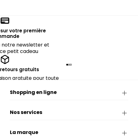
sur votre première
mmande
notre newsletter et
 ce petit cadeau
 retours gratuits
raison gratuite pour toute
périeure à 90€.
Shopping en ligne
Nos services
La marque