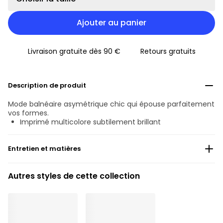
Ajouter au panier
Livraison gratuite dès 90 €
Retours gratuits
Description de produit
Mode balnéaire asymétrique chic qui épouse parfaitement
vos formes.
Imprimé multicolore subtilement brillant
Entretien et matières
48% Les fils recyclés
Autres styles de cette collection
Ne pas blanchir
Lavage professionnel exclu
Séchage à la machine exclu
30°C Programme modéré
°
30