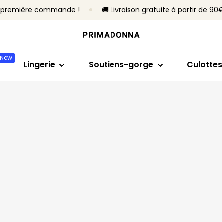
re première commande !
🚚 Livraison gratuite à partir de 90
Acheter par modèle
Acheter par taille
Acheter par collection
Acheter par ty
Acheter
Soutiens-gorge
Bonnet B à C
Primadonna
Sans armatures
Slips brés
New
Culottes
Bonnet D à E
Primadonna Twist
Avec armature
Culottes 
Lingerie
Soutiens-gorge
Culottes
Bodys
Bonnet F à H
Sport
Rembourrés
Hotpants
Lingerie sculptante
Bonnet I à M
Best-sellers
Non rembourré
Strings
Culottes
Toute la lingerie
Culottes
Tous les 
Trouver ma taille
Tous les soutiens-gorge
Trouver ma taille