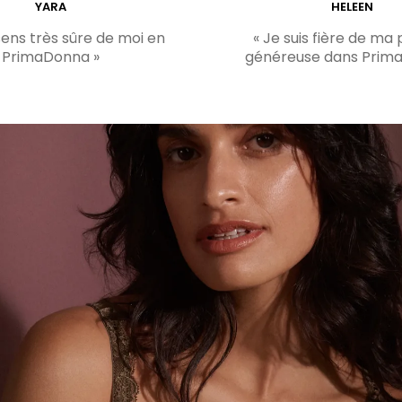
YARA
HELEEN
sens très sûre de moi en
« Je suis fière de ma 
PrimaDonna »
généreuse dans Prim