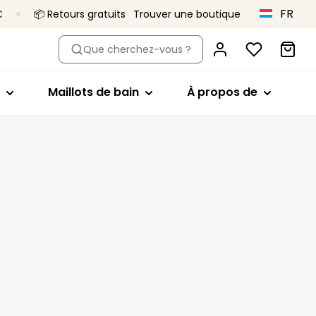
FR
€
📦 Retours gratuits
Trouver une boutique
pe
 par modèle
Acheter par modèle
Acheter par modèle
À propos de
Que cherchez-vous ?
iliens
Emboîtant
Hauts de bikini
Primadonna x
Vivian Hoorn
s
taille haute
Soutien-gorge minimiseur
Maillots 1 pièce
Maillots de bain
À propos de
C’est ça,
 et shortys
Plongeant
Bas de bikini
Primadonna
s
Balconnet
Tankini
Le projet Body
 sans coutures
Invisibles
Vêtements de plage
Love
 gainantes
Brassière
Une qualité qui
Tous les maillots de bain
dure
En forme de coeur
culottes
Collections
Bandeau
Sport