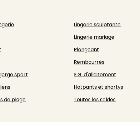
ingerie
Lingerie sculptante
Lingerie mariage
t
Plongeant
Rembourrés
gorge sport
S.G. d'allaitement
liens
Hotpants et shortys
s de plage
Toutes les soldes