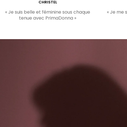
CHRISTEL
« Je suis belle et féminine sous chaque
« Je me 
tenue avec PrimaDonna »