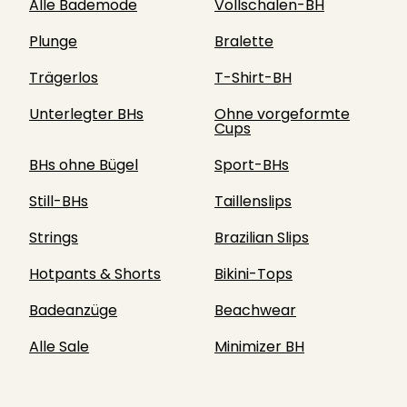
Alle Bademode
Vollschalen-BH
Plunge
Bralette
Trägerlos
T-Shirt-BH
Unterlegter BHs
Ohne vorgeformte
Cups
BHs ohne Bügel
Sport-BHs
Still-BHs
Taillenslips
Strings
Brazilian Slips
Hotpants & Shorts
Bikini-Tops
Badeanzüge
Beachwear
Alle Sale
Minimizer BH