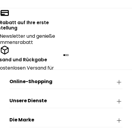
 Rabatt auf Ihre erste
tellung
Newsletter und genieße
kommensrabatt
rsand und Rückgabe
ostenlosen Versand für
ngen über CHF 150.
Online-Shopping
Unsere Dienste
Die Marke