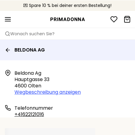
🚚 Kostenloser Versand bei Bestellungen über CHF 150
💌 Spare 10 % bei deiner ersten Bestellung!
📦 Kostenlose Rücksendungen
Wonach suchen Sie?
BELDONA AG
Beldona Ag

Hauptgasse 33

4600 Olten
Wegbeschreibung anzeigen
Telefonnummer
+41622121016