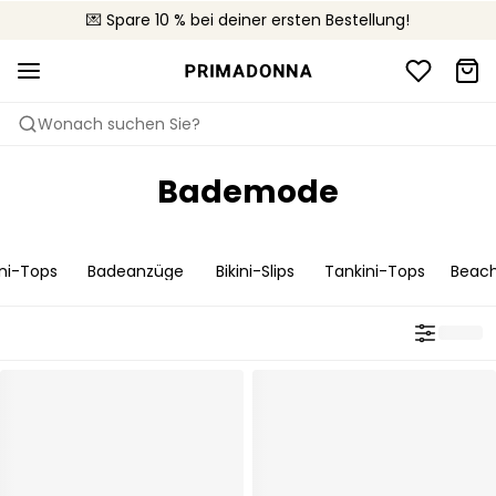
🚚 Kostenloser Versand bei Bestellungen über CHF 150
💌 Spare 10 % bei deiner ersten Bestellung!
📦 Kostenlose Rücksendungen
Wonach suchen Sie?
Bademode
ini-Tops
Badeanzüge
Bikini-Slips
Tankini-Tops
Beac