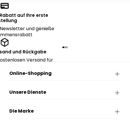
 Rabatt auf Ihre erste
tellung
Newsletter und genieße
kommensrabatt
rsand und Rückgabe
ostenlosen Versand für
ngen über CHF 150.
Online-Shopping
Unsere Dienste
Die Marke