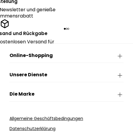
tellung
Newsletter und genieße
kommensrabatt
rsand und Rückgabe
ostenlosen Versand für
ngen über CHF 150.
Online-Shopping
Unsere Dienste
Die Marke
Allgemeine Geschäftsbedingungen
Datenschutzerklärung