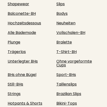
Shapewear
Slips
Balconette-BH
Bodys
Hochzeitsdessous
Neuheiten
Alle Bademode
Vollschalen-BH
Plunge
Bralette
Trägerlos
T-Shirt-BH
Unterlegter BHs
Ohne vorgeformte
Cups
BHs ohne Bügel
Sport-BHs
Still-BHs
Taillenslips
Strings
Brazilian Slips
Hotpants & Shorts
Bikini-Tops