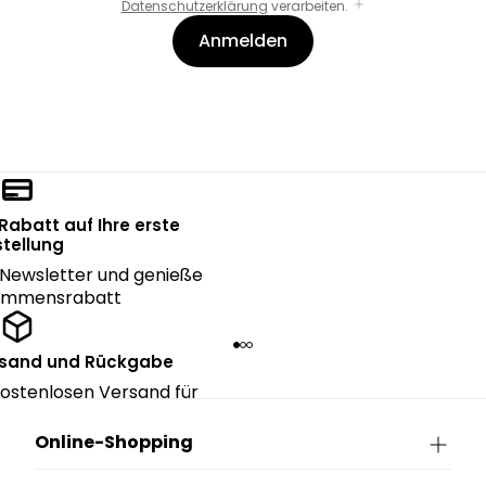
Datenschutzerklärung
verarbeiten.
Anmelden
 Rabatt auf Ihre erste
tellung
Newsletter und genieße
kommensrabatt
rsand und Rückgabe
ostenlosen Versand für
ngen über CHF 150.
Online-Shopping