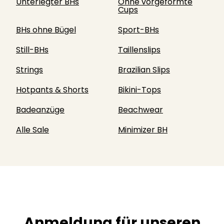
Unterlegter BHs
Ohne vorgeformte
Cups
BHs ohne Bügel
Sport-BHs
Still-BHs
Taillenslips
Strings
Brazilian Slips
Hotpants & Shorts
Bikini-Tops
Badeanzüge
Beachwear
Alle Sale
Minimizer BH
Anmeldung für unseren