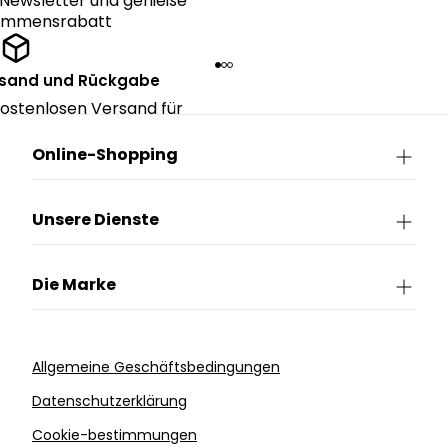
Newsletter und genieße
kommensrabatt
rsand und Rückgabe
ostenlosen Versand für
ngen über CHF 150.
Online-Shopping
Unsere Dienste
Die Marke
Allgemeine Geschäftsbedingungen
Datenschutzerklärung
Cookie-bestimmungen