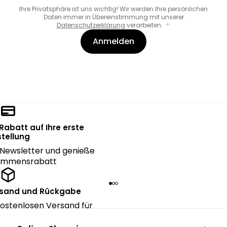
Ihre Privatsphäre ist uns wichtig! Wir werden Ihre persönlichen
Daten immer in Übereinstimmung mit unserer
Datenschutzerklärung
verarbeiten.
Anmelden
 Rabatt auf Ihre erste
tellung
Newsletter und genieße
kommensrabatt
rsand und Rückgabe
ostenlosen Versand für
ngen über CHF 150.