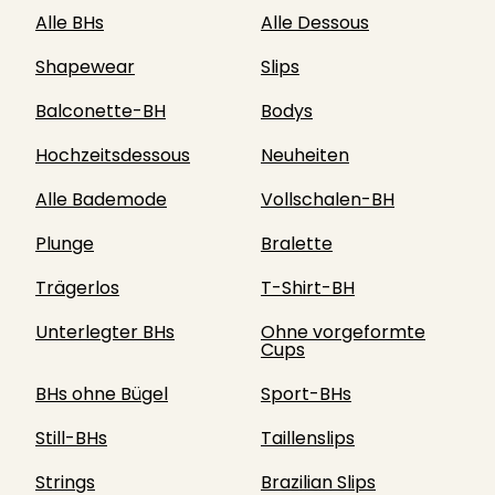
Alle BHs
Alle Dessous
Shapewear
Slips
Balconette-BH
Bodys
Hochzeitsdessous
Neuheiten
Alle Bademode
Vollschalen-BH
Plunge
Bralette
Trägerlos
T-Shirt-BH
Unterlegter BHs
Ohne vorgeformte
Cups
BHs ohne Bügel
Sport-BHs
Still-BHs
Taillenslips
Strings
Brazilian Slips