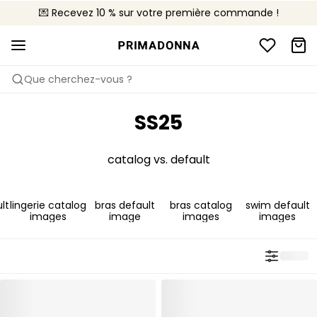
💌 Recevez 10 % sur votre première commande !
🚚 Livraison gratuite à partir de 90€
📦 Retours gratuits
Que cherchez-vous ?
SS25
catalog vs. default
lt
lingerie catalog
bras default
bras catalog
swim default
images
image
images
images