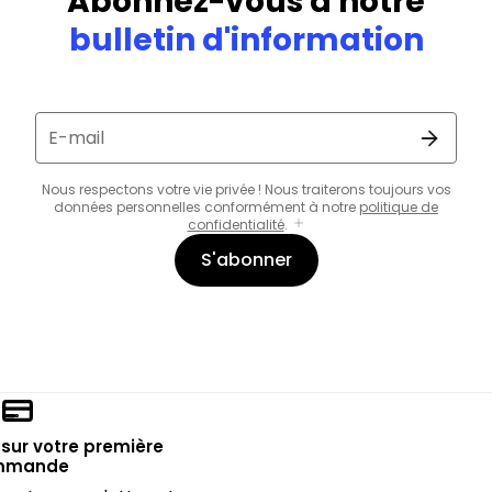
Abonnez-vous à notre
bulletin d'information
E-mail
Nous respectons votre vie privée ! Nous traiterons toujours vos
données personnelles conformément à notre
politique de
confidentialité
.
S'abonner
sur votre première
mmande