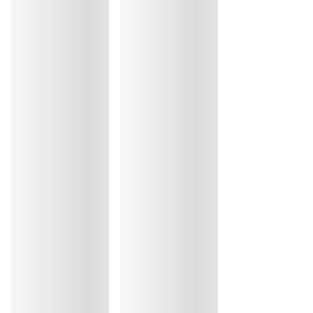
30°C Programme modéré
30
Repassage exclu
Coton:14%, Elasthanne:9%, Polyester:19%, Polyamide:58%