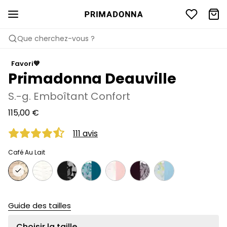
Que cherchez-vous ?
Favori💙
Primadonna Deauville
S.-g. Emboîtant Confort
115,00 €
111 avis
Café Au Lait
Guide des tailles
Choisir la taille