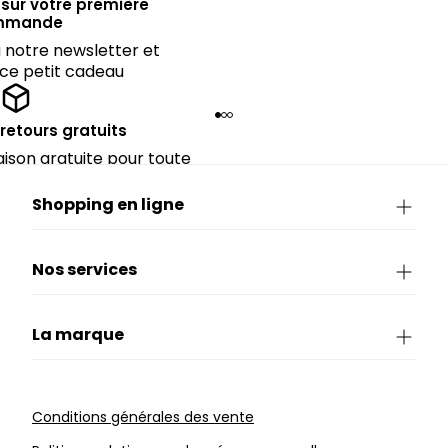
sur votre première
mmande
notre newsletter et
 ce petit cadeau
 retours gratuits
raison gratuite pour toute
périeure à 90€.
Shopping en ligne
Nos services
La marque
Conditions générales des vente