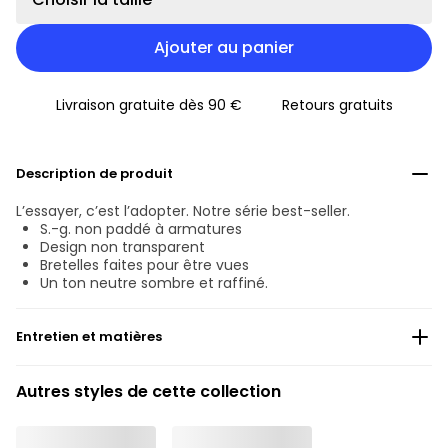
Ajouter au panier
Livraison gratuite dès 90 €
Retours gratuits
Description de produit
L’essayer, c’est l’adopter. Notre série best-seller.
S.-g. non paddé à armatures
Design non transparent
Bretelles faites pour être vues
Un ton neutre sombre et raffiné.
Entretien et matières
Ne pas blanchir
Autres styles de cette collection
Lavage professionnel exclu
Séchage à la machine exclu
°