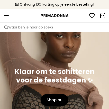
💌 Ontvang 10% korting op je eerste bestelling!
🚚 Gratis bezorging boven €90
📦 Gratis retourneren
Waar ben je naar op zoek?
Klaar om te schitteren
voor de feestdagen ✨
Shop nu