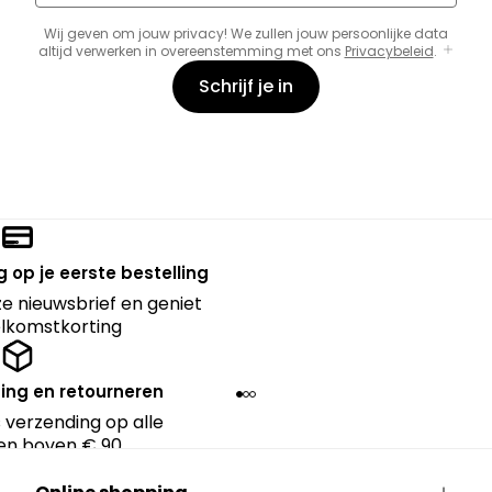
Wij geven om jouw privacy! We zullen jouw persoonlijke data
altijd verwerken in overeenstemming met ons
Privacybeleid
.
Schrijf je in
 op je eerste bestelling
nze nieuwsbrief en geniet
lkomstkorting
ing en retourneren
 verzending op alle
en boven € 90.