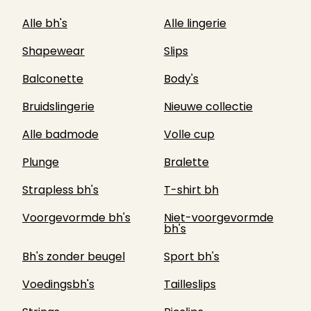
Alle bh's
Alle lingerie
Shapewear
Slips
Balconette
Body's
Bruidslingerie
Nieuwe collectie
Alle badmode
Volle cup
Plunge
Bralette
Strapless bh's
T-shirt bh
Voorgevormde bh's
Niet-voorgevormde
bh's
Bh's zonder beugel
Sport bh's
Voedingsbh's
Tailleslips