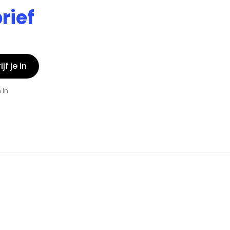
rief
jf je in
 in