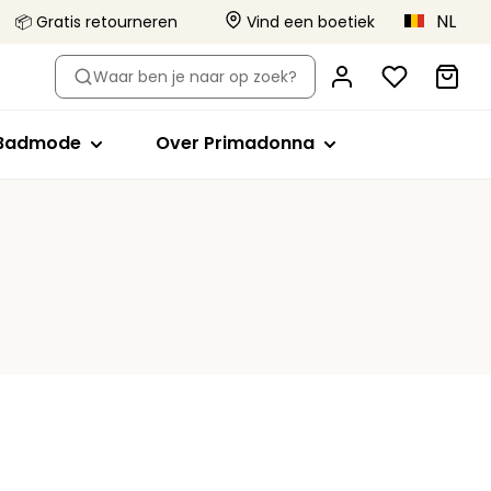
NL
📦 Gratis retourneren
Vind een boetiek
-type
Shop op stijl
Shop op stijl
Over Primadonna
Waar ben je naar op zoek?
el
Bikini tops
Volle cup
Primadonna x Vivian Hoorn
Badpakken
Minimizer bh
Dit is Primadonna
Badmode
Over Primadonna
orts
de bh's
ikini slips
Plunge
Body Love Project
evormde bh's
Tankini tops
Balconette
Kwaliteit die blijft
Beachwear
T-shirt bh
Collecties
lips
Bralette
Alle badmode
Hartvorm
Strapless
Sport