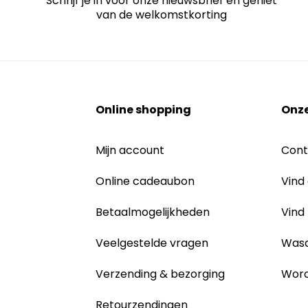
Schrijf je in voor onze nieuwsbrief en geniet
van de welkomstkorting
Online shopping
Onze
Mijn account
Cont
Online cadeaubon
Vind
Betaalmogelijkheden
Vind
Veelgestelde vragen
Wasa
Verzending & bezorging
Word
Retourzendingen