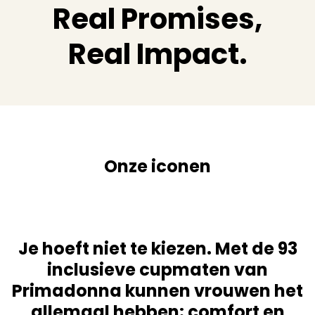
Real Promises,
Real Impact.
Deauville
Madison
Shop Primadonna Madison
Shop Primadonna Deauville
Onze iconen
Je hoeft niet te kiezen. Met de 93
inclusieve cupmaten van
Primadonna kunnen vrouwen het
allemaal hebben: comfort en