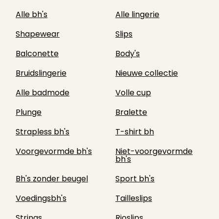
Alle bh's
Alle lingerie
Shapewear
Slips
Balconette
Body's
Bruidslingerie
Nieuwe collectie
Alle badmode
Volle cup
Plunge
Bralette
Strapless bh's
T-shirt bh
Voorgevormde bh's
Niet-voorgevormde
bh's
Bh's zonder beugel
Sport bh's
Voedingsbh's
Tailleslips
Strings
Rioslips