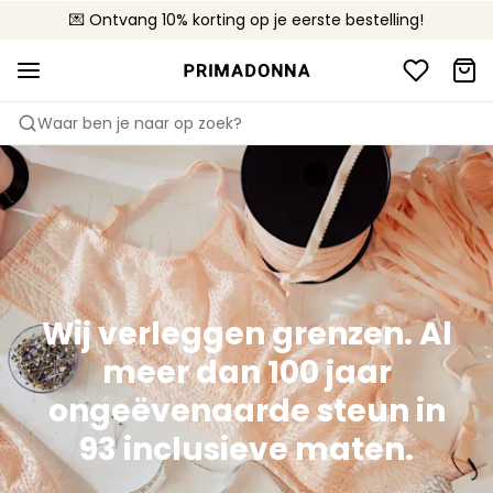
💌 Ontvang 10% korting op je eerste bestelling!
🚚 Gratis bezorging boven €90
📦 Gratis retourneren
Waar ben je naar op zoek?
Wij verleggen grenzen. Al
meer dan 100 jaar
ongeëvenaarde steun in
93 inclusieve maten.