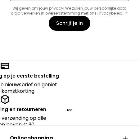
Wij geven om jouw privacy! We zullen jouw persoonlijke data
altijd verwerken in overeenstemming met ons
Privacybeleid
.
Schrijf je in
 op je eerste bestelling
nze nieuwsbrief en geniet
lkomstkorting
ing en retourneren
 verzending op alle
en boven € 90.
Online shopping