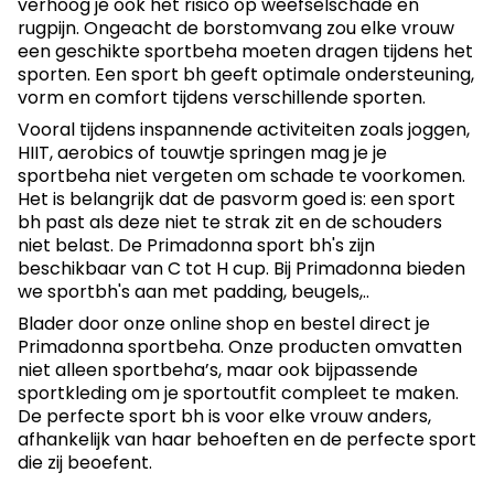
verhoog je ook het risico op weefselschade en
rugpijn. Ongeacht de borstomvang zou elke vrouw
een geschikte sportbeha moeten dragen tijdens het
sporten. Een sport bh geeft optimale ondersteuning,
vorm en comfort tijdens verschillende sporten.
Vooral tijdens inspannende activiteiten zoals joggen,
HIIT, aerobics of touwtje springen mag je je
sportbeha niet vergeten om schade te voorkomen.
Het is belangrijk dat de pasvorm goed is: een sport
bh past als deze niet te strak zit en de schouders
niet belast. De Primadonna sport bh's zijn
beschikbaar van C tot H cup. Bij Primadonna bieden
we sportbh's aan met padding, beugels,..
Blader door onze online shop en bestel direct je
Primadonna sportbeha. Onze producten omvatten
niet alleen sportbeha’s, maar ook bijpassende
sportkleding om je sportoutfit compleet te maken.
De perfecte sport bh is voor elke vrouw anders,
afhankelijk van haar behoeften en de perfecte sport
die zij beoefent.