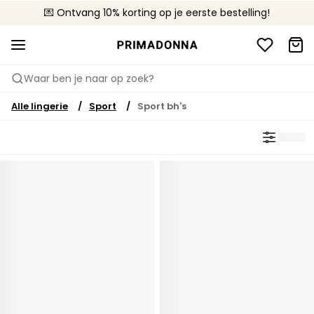
💌 Ontvang 10% korting op je eerste bestelling!
🚚 Gratis bezorging boven €90
📦 Gratis retourneren
Waar ben je naar op zoek?
Alle lingerie
Sport
Sport bh's