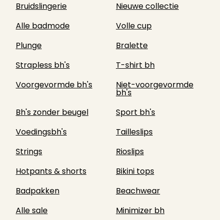
Bruidslingerie
Nieuwe collectie
Alle badmode
Volle cup
Plunge
Bralette
Strapless bh's
T-shirt bh
Voorgevormde bh's
Niet-voorgevormde
bh's
Bh's zonder beugel
Sport bh's
Voedingsbh's
Tailleslips
Strings
Rioslips
Hotpants & shorts
Bikini tops
Badpakken
Beachwear
Alle sale
Minimizer bh