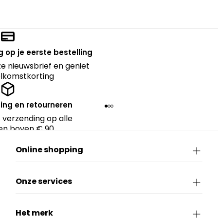
 op je eerste bestelling
nze nieuwsbrief en geniet
lkomstkorting
ing en retourneren
 verzending op alle
en boven € 90.
Online shopping
Onze services
Het merk