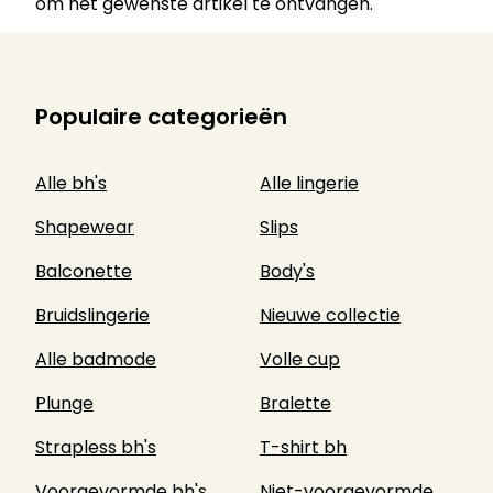
om het gewenste artikel te ontvangen.
Populaire categorieën
Alle bh's
Alle lingerie
Shapewear
Slips
Balconette
Body's
Bruidslingerie
Nieuwe collectie
Alle badmode
Volle cup
Plunge
Bralette
Strapless bh's
T-shirt bh
Voorgevormde bh's
Niet-voorgevormde