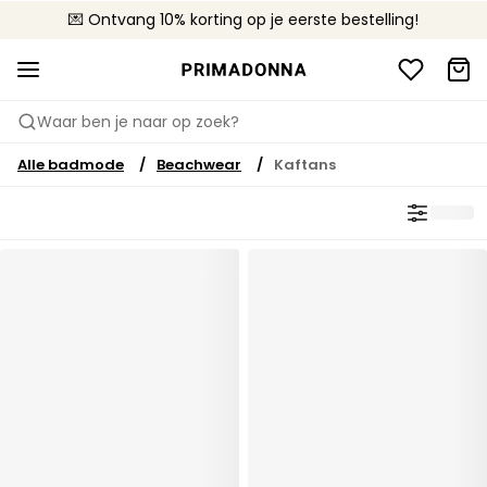
💌 Ontvang 10% korting op je eerste bestelling!
🚚 Gratis bezorging boven €90
📦 Gratis retourneren
Waar ben je naar op zoek?
Alle badmode
Beachwear
Kaftans