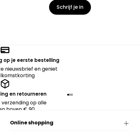
Schrijf je in
 op je eerste bestelling
nze nieuwsbrief en geniet
lkomstkorting
ing en retourneren
 verzending op alle
en boven € 90.
Online shopping