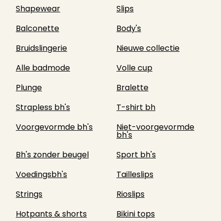
Shapewear
Slips
Balconette
Body's
Bruidslingerie
Nieuwe collectie
Alle badmode
Volle cup
Plunge
Bralette
Strapless bh's
T-shirt bh
Voorgevormde bh's
Niet-voorgevormde
bh's
Bh's zonder beugel
Sport bh's
Voedingsbh's
Tailleslips
Strings
Rioslips
Hotpants & shorts
Bikini tops