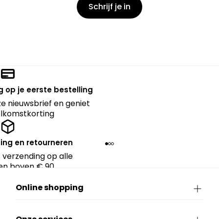
Schrijf je in
 op je eerste bestelling
nze nieuwsbrief en geniet
lkomstkorting
ing en retourneren
 verzending op alle
en boven € 90.
Online shopping