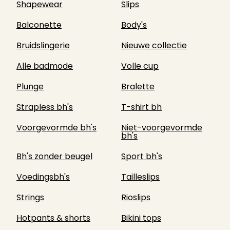
Shapewear
Slips
Balconette
Body's
Bruidslingerie
Nieuwe collectie
Alle badmode
Volle cup
Plunge
Bralette
Strapless bh's
T-shirt bh
Voorgevormde bh's
Niet-voorgevormde
bh's
Bh's zonder beugel
Sport bh's
Voedingsbh's
Tailleslips
Strings
Rioslips
Hotpants & shorts
Bikini tops