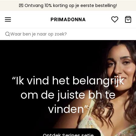
💌 Ontvang 10% korting op je eerste bestelling!
🚚 Gratis bezorging boven €90
📦 Gratis retourneren
Waar ben je naar op zoek?
“Ik vind het belangrijk
om de juiste bh te
vinden”
Ontdek Serines setje