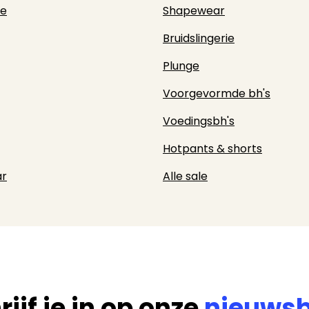
ie
Shapewear
Bruidslingerie
Plunge
Voorgevormde bh's
Voedingsbh's
Hotpants & shorts
r
Alle sale
rijf je in op onze
nieuwsb