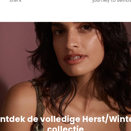
sterk”
journey to selflo
ntdek de volledige Herst/Wint
collectie