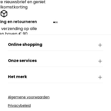
nze nieuwsbrief en geniet
lkomstkorting
ing en retourneren
 verzending op alle
en boven € 90.
Online shopping
Onze services
Het merk
Algemene voorwaarden
Privacybeleid