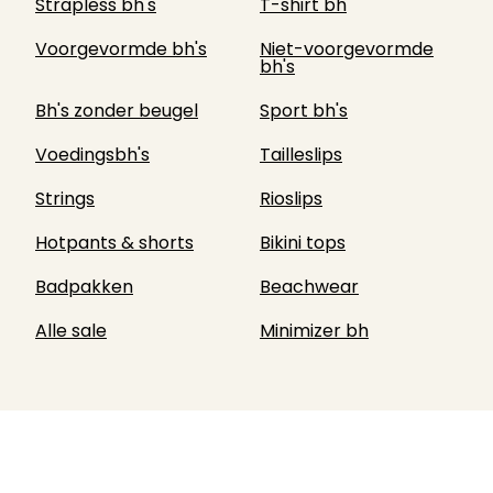
Strapless bh's
T-shirt bh
Voorgevormde bh's
Niet-voorgevormde
bh's
Bh's zonder beugel
Sport bh's
Voedingsbh's
Tailleslips
Strings
Rioslips
Hotpants & shorts
Bikini tops
Badpakken
Beachwear
Alle sale
Minimizer bh