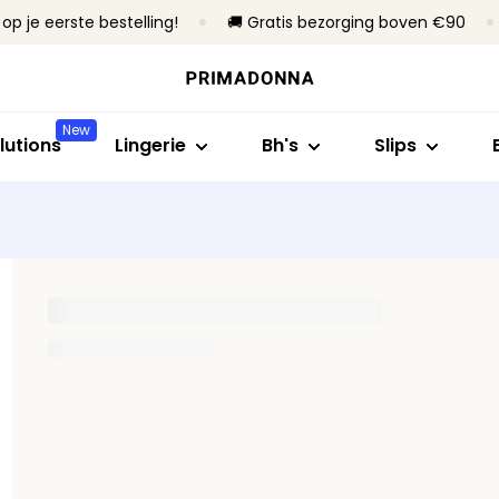
op je eerste bestelling!
🚚 Gratis bezorging boven €90
Shop op stijl
Shop op collectie
Shop op maat
Shop op stijl
Shop op bh
Bh's
Primadonna
B- tot C-cup
Rioslips
Zonder beug
New
Slips
Primadonna Twist
D- tot E-cup
Tailleslips
Met beugel
lutions
Lingerie
Bh's
Slips
Body's
Sport
F- tot H-cup
Hotpants & sh
Voorgevorm
B
Shapewear
Bestsellers
I- tot M-cup
Strings
Niet-voorg
Naadloze slips
Alle lingerie
Corrigerende s
Alle slips
Vind mijn maat
Alle bh's
Vind mijn maat