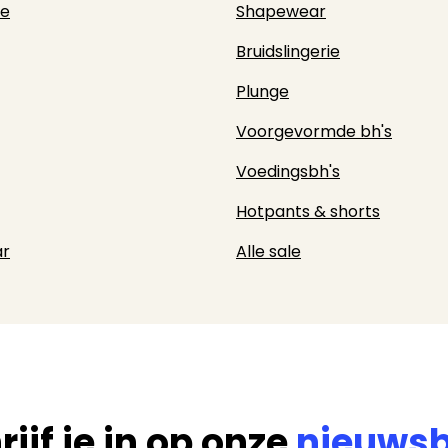
ie
Shapewear
Bruidslingerie
Plunge
Voorgevormde bh's
Voedingsbh's
Hotpants & shorts
r
Alle sale
rijf je in op onze
nieuwsb