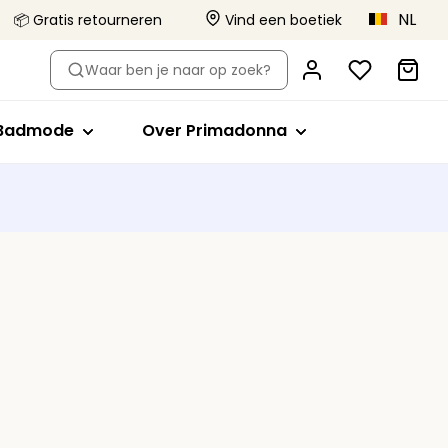
NL
📦 Gratis retourneren
Vind een boetiek
-type
Shop op stijl
Shop op stijl
Over Primadonna
Waar ben je naar op zoek?
el
Bikini tops
Volle cup
Primadonna x Vivian Hoorn
Badpakken
Minimizer bh
Dit is Primadonna
Badmode
Over Primadonna
orts
de bh's
ikini slips
Plunge
Body Love Project
evormde bh's
Tankini tops
Balconette
Kwaliteit die blijft
Beachwear
T-shirt bh
Collecties
lips
Bralette
Alle badmode
Hartvorm
Strapless
Sport