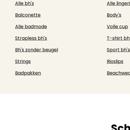
Alle bh's
Alle linger
Balconette
Body's
Alle badmode
Volle cup
Strapless bh's
T-shirt bh
Bh's zonder beugel
Sport bh's
Strings
Rioslips
Badpakken
Beachwea
Sch