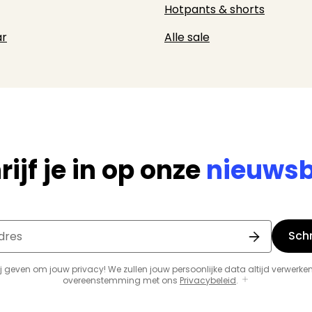
Hotpants & shorts
r
Alle sale
rijf je in op onze
nieuwsb
Schri
dres
j geven om jouw privacy! We zullen jouw persoonlijke data altijd verwerken
overeenstemming met ons
Privacybeleid
.