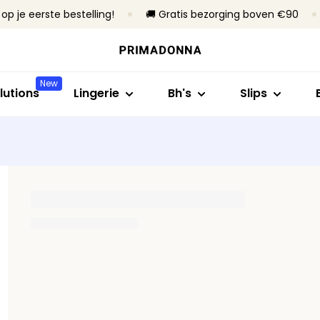
op je eerste bestelling!
🚚 Gratis bezorging boven €90
Shop op stijl
Shop op collectie
Shop op maat
Shop op stijl
Shop op bh
Bh's
Primadonna
B- tot C-cup
Rioslips
Zonder beug
New
Slips
Primadonna Twist
D- tot E-cup
Tailleslips
Met beugel
lutions
Lingerie
Bh's
Slips
Body's
Sport
F- tot H-cup
Hotpants & sh
Voorgevorm
B
Shapewear
Bestsellers
I- tot M-cup
Strings
Niet-voorg
Naadloze slips
Alle lingerie
Corrigerende s
Alle slips
Vind mijn maat
Alle bh's
Vind mijn maat