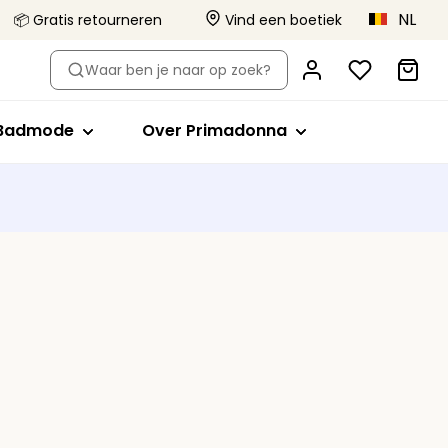
NL
📦 Gratis retourneren
Vind een boetiek
-type
Shop op stijl
Shop op stijl
Over Primadonna
Waar ben je naar op zoek?
el
Bikini tops
Volle cup
Primadonna x Vivian Hoorn
Badpakken
Minimizer bh
Dit is Primadonna
Badmode
Over Primadonna
orts
de bh's
ikini slips
Plunge
Body Love Project
evormde bh's
Tankini tops
Balconette
Kwaliteit die blijft
Beachwear
T-shirt bh
Collecties
lips
Bralette
Alle badmode
Hartvorm
Strapless
Sport