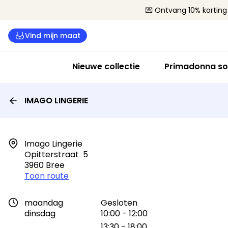
💌 Ontvang 10% korting 
Vind mijn maat
Nieuwe collectie
Primadonna so
IMAGO LINGERIE
Imago Lingerie

Opitterstraat  5

3960 Bree
Toon route
maandag
Gesloten
dinsdag
10:00 - 12:00
13:30 - 18:00