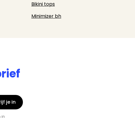
Bikini tops
Minimizer bh
rief
jf je in
 in