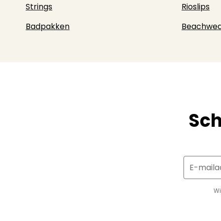
Strings
Rioslips
Badpakken
Beachwea
Sch
E-maila
Wi