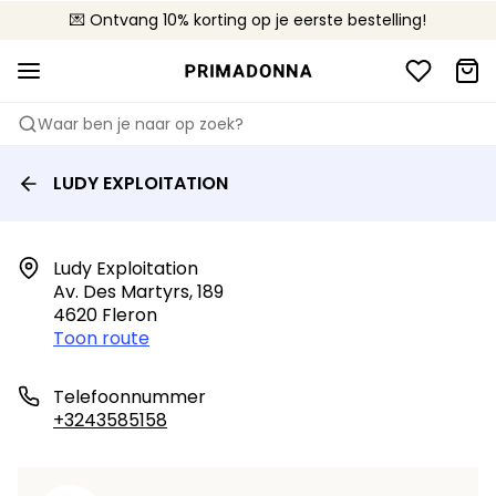
💌 Ontvang 10% korting op je eerste bestelling!
🚚 Gratis bezorging boven €90
📦 Gratis retourneren
Waar ben je naar op zoek?
LUDY EXPLOITATION
Ludy Exploitation

Av. Des Martyrs, 189

4620 Fleron
Toon route
Telefoonnummer
+3243585158