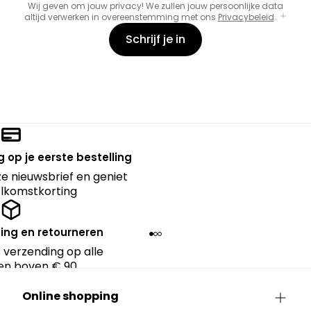
Wij geven om jouw privacy! We zullen jouw persoonlijke data
altijd verwerken in overeenstemming met ons
Privacybeleid
.
Schrijf je in
 op je eerste bestelling
nze nieuwsbrief en geniet
lkomstkorting
ing en retourneren
 verzending op alle
en boven € 90.
Online shopping