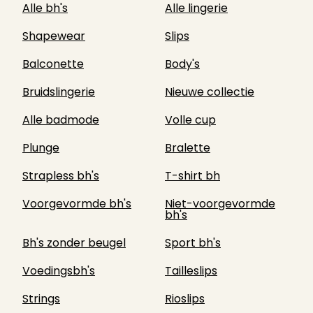
Alle bh's
Alle lingerie
Shapewear
Slips
Balconette
Body's
Bruidslingerie
Nieuwe collectie
Alle badmode
Volle cup
Plunge
Bralette
Strapless bh's
T-shirt bh
Voorgevormde bh's
Niet-voorgevormde
bh's
Bh's zonder beugel
Sport bh's
Voedingsbh's
Tailleslips
Strings
Rioslips