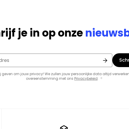
rijf je in op onze
nieuwsb
Schri
dres
j geven om jouw privacy! We zullen jouw persoonlijke data altijd verwerken
overeenstemming met ons
Privacybeleid
.