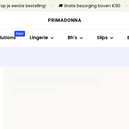
op je eerste bestelling!
🚚 Gratis bezorging boven €90
Shop op stijl
Shop op collectie
Shop op maat
Shop op stijl
Shop op bh
Bh's
Primadonna
B- tot C-cup
Rioslips
Zonder beug
New
Slips
Primadonna Twist
D- tot E-cup
Tailleslips
Met beugel
lutions
Lingerie
Bh's
Slips
Body's
Sport
F- tot H-cup
Hotpants & sh
Voorgevorm
B
Shapewear
Bestsellers
I- tot M-cup
Strings
Niet-voorg
Naadloze slips
Alle lingerie
Corrigerende s
Alle slips
Vind mijn maat
Alle bh's
Vind mijn maat