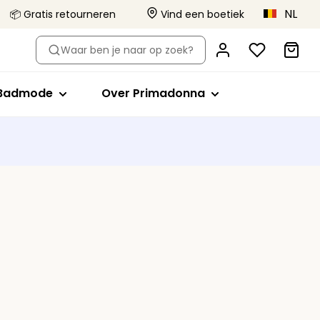
NL
📦 Gratis retourneren
Vind een boetiek
-type
Shop op stijl
Shop op stijl
Over Primadonna
Waar ben je naar op zoek?
el
Bikini tops
Volle cup
Primadonna x Vivian Hoorn
Badpakken
Minimizer bh
Dit is Primadonna
Badmode
Over Primadonna
orts
de bh's
ikini slips
Plunge
Body Love Project
evormde bh's
Tankini tops
Balconette
Kwaliteit die blijft
Beachwear
T-shirt bh
Collecties
lips
Bralette
Alle badmode
Hartvorm
Strapless
Sport