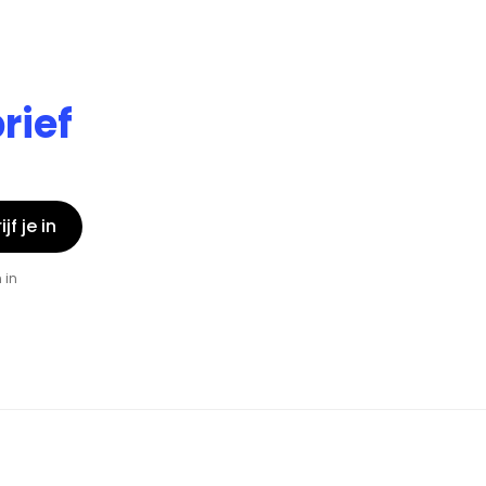
rief
jf je in
 in