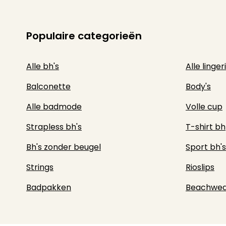
Populaire categorieën
Alle bh's
Alle linger
Balconette
Body's
Alle badmode
Volle cup
Strapless bh's
T-shirt bh
Bh's zonder beugel
Sport bh's
Strings
Rioslips
Badpakken
Beachwea