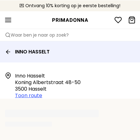
💌 Ontvang 10% korting op je eerste bestelling!
🚚 Gratis bezorging boven €90
📦 Gratis retourneren
Waar ben je naar op zoek?
INNO HASSELT
Inno Hasselt

Koning Albertstraat 48-50

3500 Hasselt
Toon route