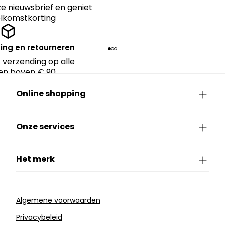
nze nieuwsbrief en geniet
lkomstkorting
ing en retourneren
 verzending op alle
en boven € 90.
Online shopping
Onze services
Het merk
Algemene voorwaarden
Privacybeleid