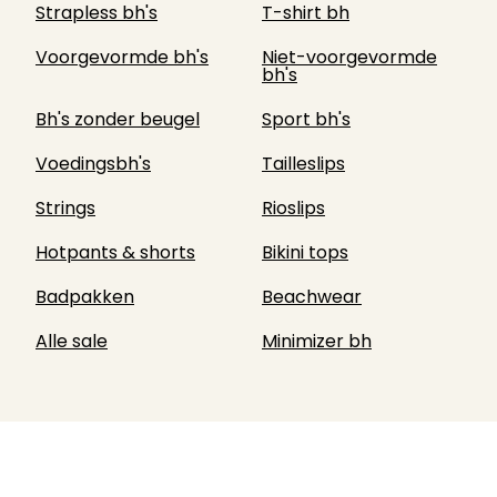
Strapless bh's
T-shirt bh
Voorgevormde bh's
Niet-voorgevormde
bh's
Bh's zonder beugel
Sport bh's
Voedingsbh's
Tailleslips
Strings
Rioslips
Hotpants & shorts
Bikini tops
Badpakken
Beachwear
Alle sale
Minimizer bh