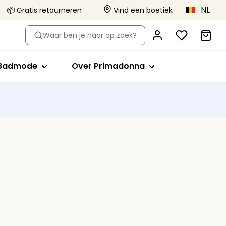
NL
📦 Gratis retourneren
Vind een boetiek
-type
Shop op stijl
Shop op stijl
Over Primadonna
Waar ben je naar op zoek?
el
Bikini tops
Volle cup
Primadonna x Vivian Hoorn
Badpakken
Minimizer bh
Dit is Primadonna
Badmode
Over Primadonna
orts
de bh's
ikini slips
Plunge
Body Love Project
evormde bh's
Tankini tops
Balconette
Kwaliteit die blijft
Beachwear
T-shirt bh
Collecties
lips
Bralette
Alle badmode
Hartvorm
Strapless
Sport