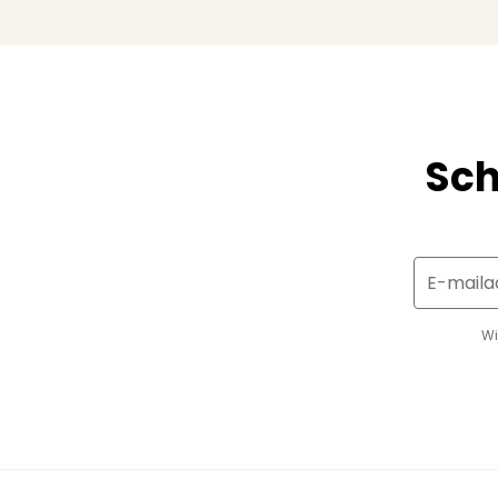
Sch
E-maila
Wi