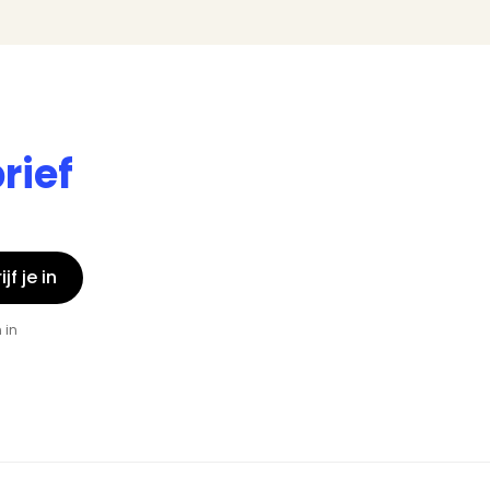
rief
jf je in
 in