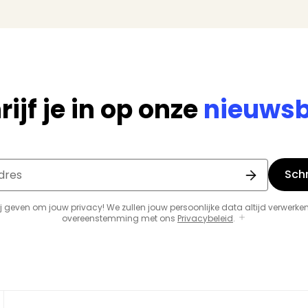
rijf je in op onze
nieuwsb
Schri
dres
j geven om jouw privacy! We zullen jouw persoonlijke data altijd verwerken
overeenstemming met ons
Privacybeleid
.