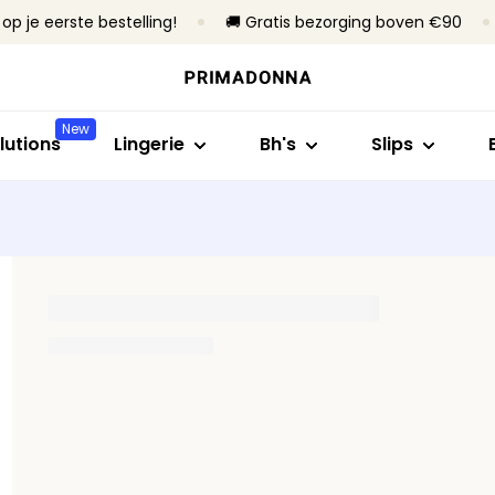
op je eerste bestelling!
🚚 Gratis bezorging boven €90
Shop op stijl
Shop op collectie
Shop op maat
Shop op stijl
Shop op bh
Bh's
Primadonna
B- tot C-cup
Rioslips
Zonder beug
New
Slips
Primadonna Twist
D- tot E-cup
Tailleslips
Met beugel
lutions
Lingerie
Bh's
Slips
Body's
Sport
F- tot H-cup
Hotpants & sh
Voorgevorm
B
Shapewear
Bestsellers
I- tot M-cup
Strings
Niet-voorg
Naadloze slips
Alle lingerie
Corrigerende s
Alle slips
Vind mijn maat
Alle bh's
Vind mijn maat