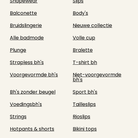
Shapewear
Slips
Balconette
Body's
Bruidslingerie
Nieuwe collectie
Alle badmode
Volle cup
Plunge
Bralette
Strapless bh's
T-shirt bh
Voorgevormde bh's
Niet-voorgevormde
bh's
Bh's zonder beugel
Sport bh's
Voedingsbh's
Tailleslips
Strings
Rioslips
Hotpants & shorts
Bikini tops