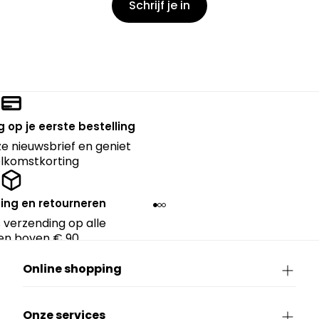
Schrijf je in
 op je eerste bestelling
nze nieuwsbrief en geniet
lkomstkorting
ing en retourneren
 verzending op alle
en boven € 90.
Online shopping
Onze services