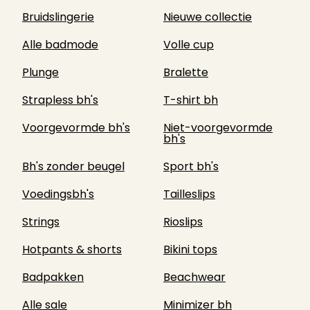
Bruidslingerie
Nieuwe collectie
Alle badmode
Volle cup
Plunge
Bralette
Strapless bh's
T-shirt bh
Voorgevormde bh's
Niet-voorgevormde
bh's
Bh's zonder beugel
Sport bh's
Voedingsbh's
Tailleslips
Strings
Rioslips
Hotpants & shorts
Bikini tops
Badpakken
Beachwear
Alle sale
Minimizer bh