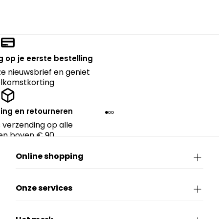
 op je eerste bestelling
nze nieuwsbrief en geniet
lkomstkorting
ing en retourneren
 verzending op alle
en boven € 90.
Online shopping
Onze services