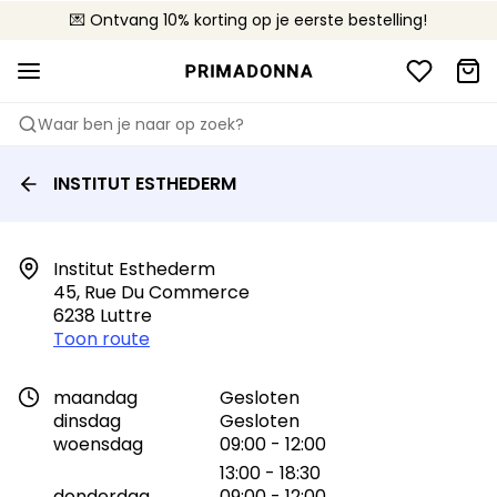
💌 Ontvang 10% korting op je eerste bestelling!
🚚 Gratis bezorging boven €90
📦 Gratis retourneren
Waar ben je naar op zoek?
INSTITUT ESTHEDERM
Institut Esthederm

45, Rue Du Commerce

6238 Luttre
Toon route
maandag
Gesloten
dinsdag
Gesloten
woensdag
09:00 - 12:00
13:00 - 18:30
donderdag
09:00 - 12:00