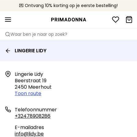
💌 Ontvang 10% korting op je eerste bestelling!
🚚 Gratis bezorging boven €90
📦 Gratis retourneren
Waar ben je naar op zoek?
LINGERIE LIDY
Lingerie Lidy

Beerstraat 19

2450 Meerhout
Toon route
Telefoonnummer
+32478908286
E-mailadres
info@lidy.be