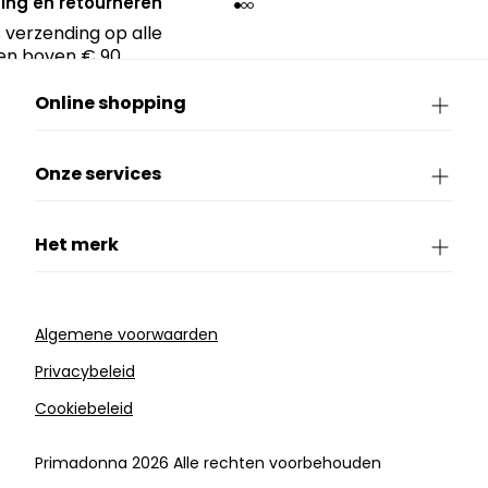
ing en retourneren
 verzending op alle
en boven € 90.
Online shopping
Onze services
Het merk
Algemene voorwaarden
Privacybeleid
Cookiebeleid
Primadonna 2026 Alle rechten voorbehouden