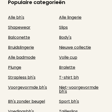
Populaire categorieën
Alle bh's
Alle lingerie
Shapewear
Slips
Balconette
Body's
Bruidslingerie
Nieuwe collectie
Alle badmode
Volle cup
Plunge
Bralette
Strapless bh's
T-shirt bh
Voorgevormde bh's
Niet-voorgevormde
bh's
Bh's zonder beugel
Sport bh's
Voedingsbh's
Tailleslips