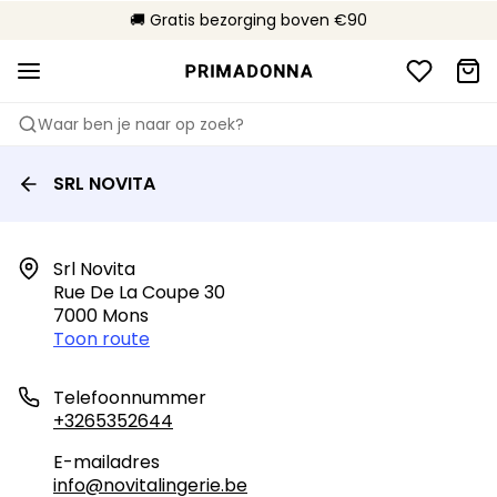
🌍 Verkocht in 353 boetieks in België
🚚 Gratis bezorging boven €90
📦 Gratis retourneren
Waar ben je naar op zoek?
SRL NOVITA
Srl Novita

Rue De La Coupe 30

7000 Mons
Toon route
Telefoonnummer
+3265352644
E-mailadres
info@novitalingerie.be