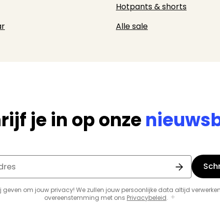
Hotpants & shorts
r
Alle sale
rijf je in op onze
nieuwsb
Schri
dres
j geven om jouw privacy! We zullen jouw persoonlijke data altijd verwerken
overeenstemming met ons
Privacybeleid
.