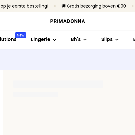
op je eerste bestelling!
🚚 Gratis bezorging boven €90
Shop op stijl
Shop op collectie
Shop op maat
Shop op stijl
Shop op bh
Bh's
Primadonna
B- tot C-cup
Rioslips
Zonder beug
New
Slips
Primadonna Twist
D- tot E-cup
Tailleslips
Met beugel
lutions
Lingerie
Bh's
Slips
Body's
Sport
F- tot H-cup
Hotpants & sh
Voorgevorm
B
Shapewear
Bestsellers
I- tot M-cup
Strings
Niet-voorg
Naadloze slips
Alle lingerie
Corrigerende s
Alle slips
Vind mijn maat
Alle bh's
Vind mijn maat