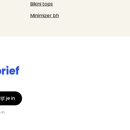
Bikini tops
Minimizer bh
rief
jf je in
 in