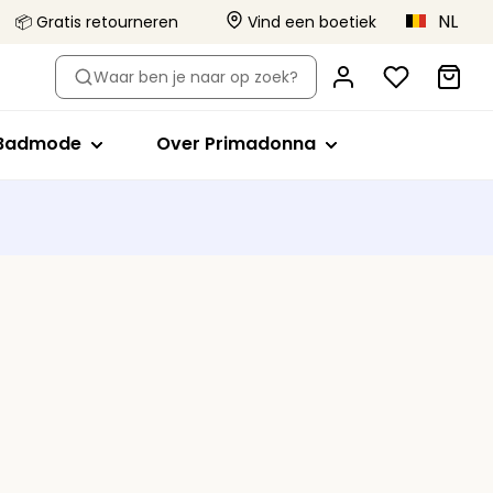
NL
📦 Gratis retourneren
Vind een boetiek
-type
Shop op stijl
Shop op stijl
Over Primadonna
Waar ben je naar op zoek?
el
Bikini tops
Volle cup
Primadonna x Vivian Hoorn
Badpakken
Minimizer bh
Dit is Primadonna
Badmode
Over Primadonna
orts
de bh's
ikini slips
Plunge
Body Love Project
evormde bh's
Tankini tops
Balconette
Kwaliteit die blijft
Beachwear
T-shirt bh
Collecties
lips
Bralette
Alle badmode
Hartvorm
Strapless
Sport