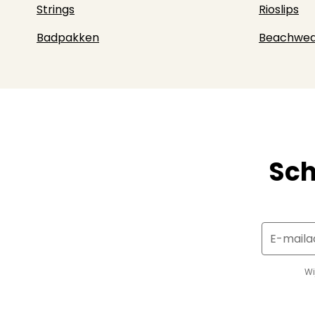
Strings
Rioslips
Badpakken
Beachwea
Sch
E-maila
Wi