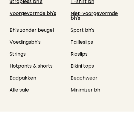
Strapless bh's
T-shirt bh
Voorgevormde bh's
Niet-voorgevormde
bh's
Bh's zonder beugel
Sport bh's
Voedingsbh's
Tailleslips
Strings
Rioslips
Hotpants & shorts
Bikini tops
Badpakken
Beachwear
Alle sale
Minimizer bh