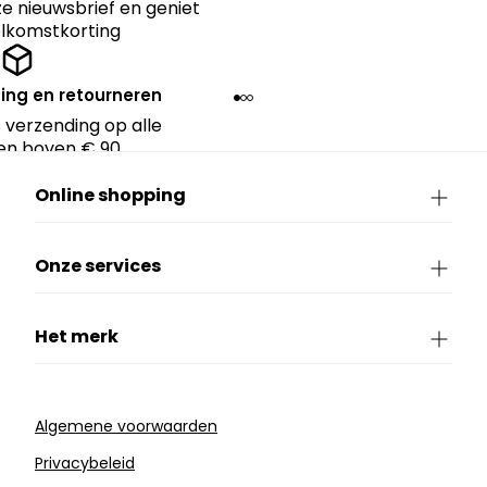
nze nieuwsbrief en geniet
lkomstkorting
ing en retourneren
 verzending op alle
en boven € 90.
Online shopping
Onze services
Het merk
Algemene voorwaarden
Privacybeleid