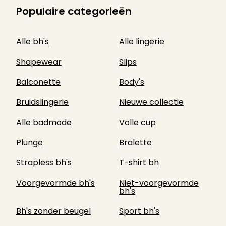
Populaire categorieën
Alle bh's
Alle lingerie
Shapewear
Slips
Balconette
Body's
Bruidslingerie
Nieuwe collectie
Alle badmode
Volle cup
Plunge
Bralette
Strapless bh's
T-shirt bh
Voorgevormde bh's
Niet-voorgevormde
bh's
Bh's zonder beugel
Sport bh's