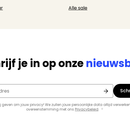
r
Alle sale
rijf je in op onze
nieuwsb
Schri
dres
j geven om jouw privacy! We zullen jouw persoonlijke data altijd verwerken
overeenstemming met ons
Privacybeleid
.