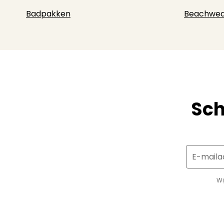
Badpakken
Beachwea
Sch
E-maila
Wi