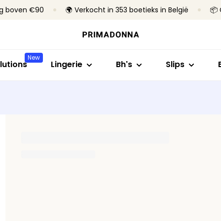
ng boven €90
🌍 Verkocht in 353 boetieks in België
📦 
Shop op stijl
Shop op collectie
Shop op maat
Shop op stijl
Shop op bh
Bh's
Primadonna
B- tot C-cup
Rioslips
Zonder beug
New
Slips
Primadonna Twist
D- tot E-cup
Tailleslips
Met beugel
lutions
Lingerie
Bh's
Slips
Body's
Sport
F- tot H-cup
Hotpants & sh
Voorgevorm
B
Shapewear
Bestsellers
I- tot M-cup
Strings
Niet-voorg
Naadloze slips
Alle lingerie
Corrigerende s
Alle slips
Vind mijn maat
Alle bh's
Vind mijn maat