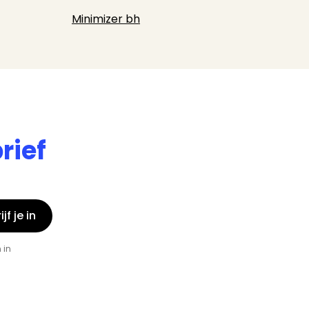
Minimizer bh
rief
jf je in
 in