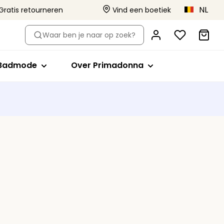
NL
Gratis retourneren
Vind een boetiek
-type
Shop op stijl
Shop op stijl
Over Primadonna
Waar ben je naar op zoek?
el
Bikini tops
Volle cup
Primadonna x Vivian Hoorn
Badpakken
Minimizer bh
Dit is Primadonna
Badmode
Over Primadonna
orts
de bh's
ikini slips
Plunge
Body Love Project
evormde bh's
Tankini tops
Balconette
Kwaliteit die blijft
Beachwear
T-shirt bh
Collecties
lips
Bralette
Alle badmode
Hartvorm
Strapless
Sport