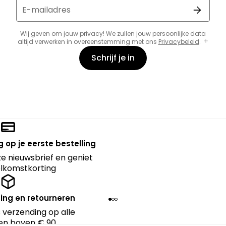
E-mailadres
Wij geven om jouw privacy! We zullen jouw persoonlijke data
altijd verwerken in overeenstemming met ons
Privacybeleid
.
Schrijf je in
 op je eerste bestelling
nze nieuwsbrief en geniet
lkomstkorting
ing en retourneren
 verzending op alle
en boven € 90.