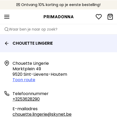
💌 Ontvang 10% korting op je eerste bestelling!
🚚 Gratis bezorging boven €90
📦 Gratis retourneren
Waar ben je naar op zoek?
CHOUETTE LINGERIE
Chouette Lingerie

Marktplein 49

9520 Sint-Lievens-Houtem
Toon route
Telefoonnummer
+3253628290
E-mailadres
chouette.lingerie@skynet.be