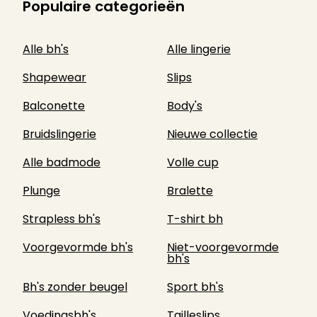
Populaire categorieën
Alle bh's
Alle lingerie
Shapewear
Slips
Balconette
Body's
Bruidslingerie
Nieuwe collectie
Alle badmode
Volle cup
Plunge
Bralette
Strapless bh's
T-shirt bh
Voorgevormde bh's
Niet-voorgevormde
bh's
Bh's zonder beugel
Sport bh's
Voedingsbh's
Tailleslips